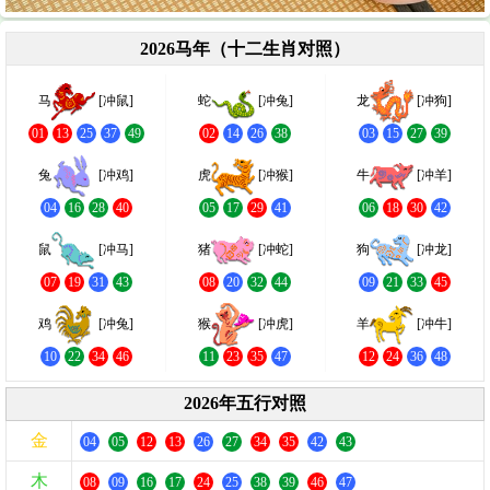
2026马年（十二生肖对照）
马
[冲鼠]
蛇
[冲兔]
龙
[冲狗]
01
13
25
37
49
02
14
26
38
03
15
27
39
兔
[冲鸡]
虎
[冲猴]
牛
[冲羊]
04
16
28
40
05
17
29
41
06
18
30
42
鼠
[冲马]
猪
[冲蛇]
狗
[冲龙]
07
19
31
43
08
20
32
44
09
21
33
45
鸡
[冲兔]
猴
[冲虎]
羊
[冲牛]
10
22
34
46
11
23
35
47
12
24
36
48
2026年五行对照
金
04
05
12
13
26
27
34
35
42
43
木
08
09
16
17
24
25
38
39
46
47