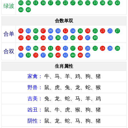
05
06
11
16
17
21
22
27
28
32
33
38
39
43
绿波
44
49
合数单双
01
03
05
07
09
10
12
14
16
18
21
23
25
27
合单
29
30
32
34
36
38
41
43
45
47
49
02
04
06
08
11
13
15
17
19
20
22
24
26
28
合双
31
33
35
37
39
40
42
44
46
48
生肖属性
家禽：
牛、马、羊、鸡、狗、猪
野兽：
鼠、虎、兔、龙、蛇、猴
吉美：
兔、龙、蛇、马、羊、鸡
凶丑：
鼠、牛、虎、猴、狗、猪
阴性：
鼠、龙、蛇、马、狗、猪