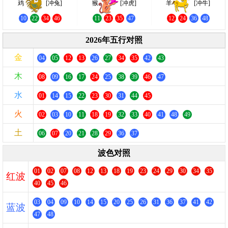
鸡
[冲兔]
猴
[冲虎]
羊
[冲牛]
10
22
34
46
11
23
35
47
12
24
36
48
2026年五行对照
金
04
05
12
13
26
27
34
35
42
43
木
08
09
16
17
24
25
38
39
46
47
水
01
14
15
22
23
30
31
44
45
火
02
03
10
11
18
19
32
33
40
41
48
49
土
06
07
20
21
28
29
36
37
波色对照
01
02
07
08
12
13
18
19
23
24
29
30
34
35
红波
40
45
46
03
04
09
10
14
15
20
25
26
31
36
37
41
42
蓝波
47
48