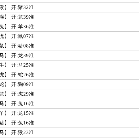
猴】 开:猪32准
猴】 开:龙39准
兔】 开:羊36准
虎】 开:鼠07准
鼠】 开:猪08准
马】 开:龙39准
牛】 开:马25准
虎】 开:蛇26准
蛇】 开:狗09准
龙】 开:虎29准
马】 开:兔16准
羊】 开:龙15准
猪】 开:兔16准
马】 开:猴23准