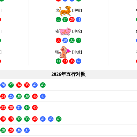
]
虎
[冲猴]
0
05
17
29
41
]
猪
[冲蛇]
3
08
20
32
44
]
猴
[冲虎]
6
11
23
35
47
2026年五行对照
26
27
34
35
42
43
24
25
38
39
46
47
23
30
31
44
45
18
19
32
33
40
41
48
49
28
29
36
37