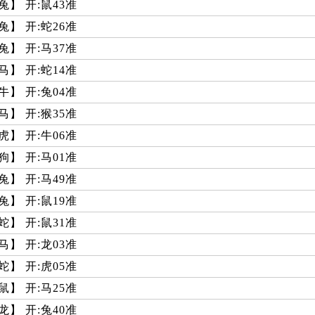
兔】 开:鼠43准
兔】 开:蛇26准
兔】 开:马37准
马】 开:蛇14准
牛】 开:兔04准
马】 开:猴35准
虎】 开:牛06准
狗】 开:马01准
兔】 开:马49准
兔】 开:鼠19准
蛇】 开:鼠31准
马】 开:龙03准
蛇】 开:虎05准
鼠】 开:马25准
龙】 开:兔40准