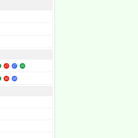
3
45
47
49
4
46
48