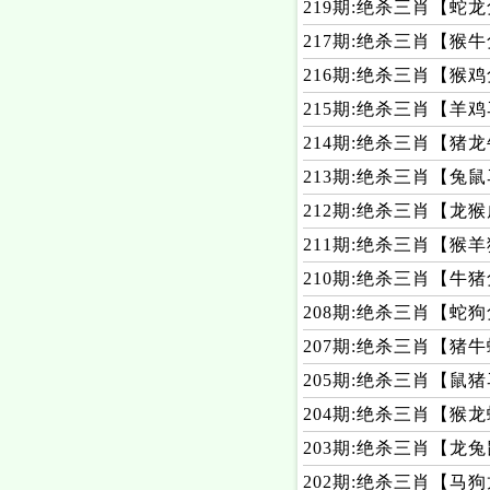
219期:绝杀三肖【蛇龙
217期:绝杀三肖【猴牛
216期:绝杀三肖【猴鸡
215期:绝杀三肖【羊鸡
214期:绝杀三肖【猪龙
213期:绝杀三肖【兔鼠
212期:绝杀三肖【龙猴
211期:绝杀三肖【猴羊
210期:绝杀三肖【牛猪
208期:绝杀三肖【蛇狗
207期:绝杀三肖【猪牛
205期:绝杀三肖【鼠猪
204期:绝杀三肖【猴龙
203期:绝杀三肖【龙兔
202期:绝杀三肖【马狗