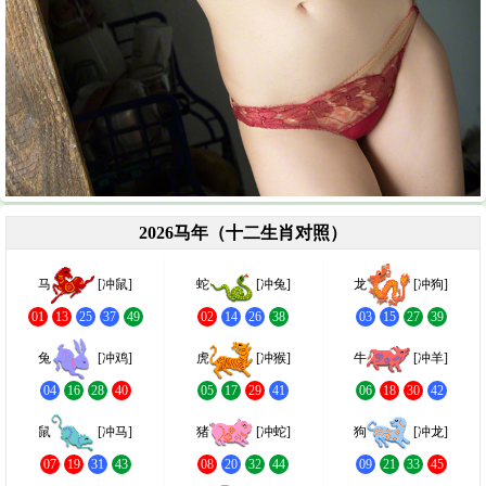
2026马年（十二生肖对照）
马
[冲鼠]
蛇
[冲兔]
龙
[冲狗]
01
13
25
37
49
02
14
26
38
03
15
27
39
兔
[冲鸡]
虎
[冲猴]
牛
[冲羊]
04
16
28
40
05
17
29
41
06
18
30
42
鼠
[冲马]
猪
[冲蛇]
狗
[冲龙]
07
19
31
43
08
20
32
44
09
21
33
45