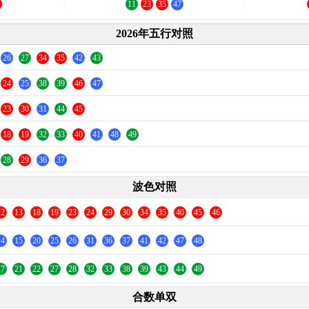
6
11
23
35
47
2026年五行对照
26
27
34
35
42
43
24
25
38
39
46
47
23
30
31
44
45
18
19
32
33
40
41
48
49
28
29
36
37
波色对照
12
13
18
19
23
24
29
30
34
35
40
45
46
14
15
20
25
26
31
36
37
41
42
47
48
17
21
22
27
28
32
33
38
39
43
44
49
合数单双