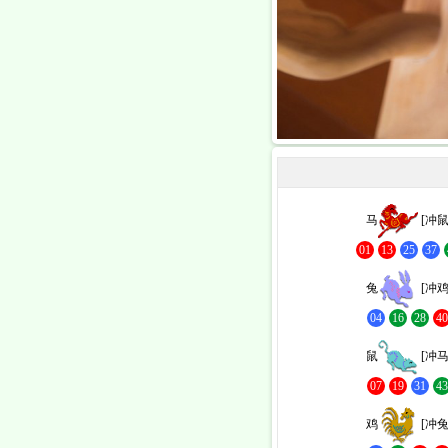
马
[冲鼠
01
13
25
37
兔
[冲鸡
04
16
28
4
鼠
[冲马
07
19
31
4
鸡
[冲兔