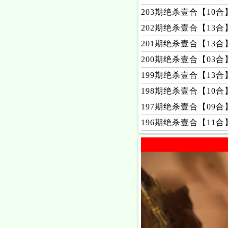
203期绝杀壹合【10合】
202期绝杀壹合【13合】
201期绝杀壹合【13合】
200期绝杀壹合【03合】
199期绝杀壹合【13合】
198期绝杀壹合【10合】
197期绝杀壹合【09合】
196期绝杀壹合【11合】