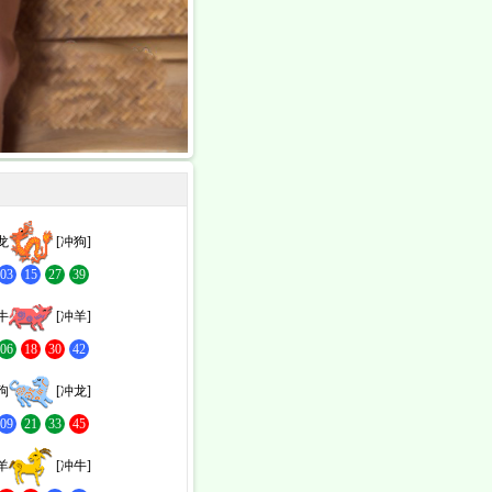
龙
[冲狗]
03
15
27
39
牛
[冲羊]
06
18
30
42
狗
[冲龙]
09
21
33
45
羊
[冲牛]