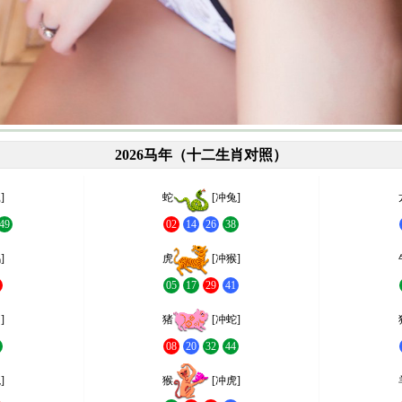
2026马年（十二生肖对照）
]
蛇
[冲兔]
49
02
14
26
38
]
虎
[冲猴]
0
05
17
29
41
]
猪
[冲蛇]
3
08
20
32
44
]
猴
[冲虎]