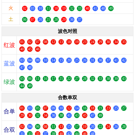
火
02
03
10
11
18
19
32
33
40
41
48
49
土
06
07
20
21
28
29
36
37
波色对照
01
02
07
08
12
13
18
19
23
24
29
30
34
35
红波
40
45
46
03
04
09
10
14
15
20
25
26
31
36
37
41
42
蓝波
47
48
05
06
11
16
17
21
22
27
28
32
33
38
39
43
绿波
44
49
合数单双
01
03
05
07
09
10
12
14
16
18
21
23
25
27
合单
29
30
32
34
36
38
41
43
45
47
49
02
04
06
08
11
13
15
17
19
20
22
24
26
28
合双
31
33
35
37
39
40
42
44
46
48