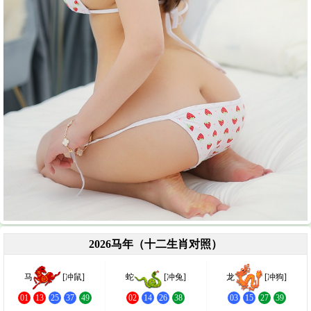
2026马年（十二生肖对照）
马
[冲鼠]
蛇
[冲兔]
龙
[冲狗]
01
13
25
37
49
02
14
26
38
03
15
27
39