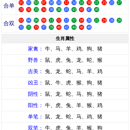
01
03
05
07
09
10
12
14
16
18
21
23
25
27
合单
29
30
32
34
36
38
41
43
45
47
49
02
04
06
08
11
13
15
17
19
20
22
24
26
28
合双
31
33
35
37
39
40
42
44
46
48
生肖属性
家禽：
牛、马、羊、鸡、狗、猪
野兽：
鼠、虎、兔、龙、蛇、猴
吉美：
兔、龙、蛇、马、羊、鸡
凶丑：
鼠、牛、虎、猴、狗、猪
阴性：
鼠、龙、蛇、马、狗、猪
阳性：
牛、虎、兔、羊、猴、鸡
单笔：
鼠、龙、蛇、马、鸡、猪
双笔：
牛、虎、兔、羊、猴、狗