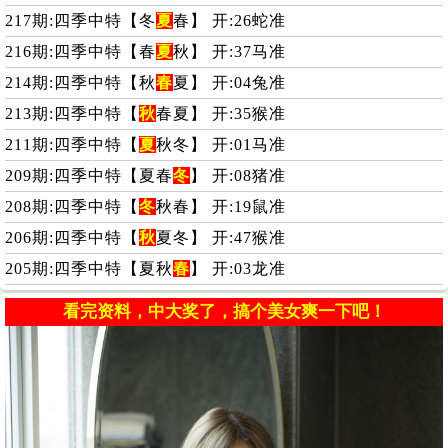
217期:四季中特【冬
夏
春】 开:26蛇准
216期:四季中特【春
夏
秋】 开:37马准
214期:四季中特【秋
春
夏】 开:04兔准
213期:四季中特【
秋
春夏】 开:35猴准
211期:四季中特【
夏
秋冬】 开:01马准
209期:四季中特【夏春
冬
】 开:08猪准
208期:四季中特【
冬
秋春】 开:19鼠准
206期:四季中特【
秋
夏冬】 开:47猴准
205期:四季中特【夏秋
春
】 开:03龙准
看完资料，中大奖了，搞个美女爽一下吧！