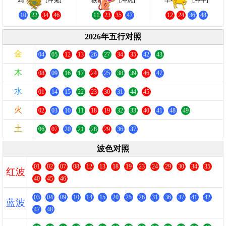
10
22
34
46
11
23
35
47
12
24
36
48
2026年五行对照
金
04
05
12
13
26
27
34
35
42
43
木
08
09
16
17
24
25
38
39
46
47
水
01
14
15
22
23
30
31
44
45
火
02
03
10
11
18
19
32
33
40
41
48
49
土
06
07
20
21
28
29
36
37
波色对照
01
02
07
08
12
13
18
19
23
24
29
30
34
35
红波
40
45
46
03
04
09
10
14
15
20
25
26
31
36
37
41
42
蓝波
47
48