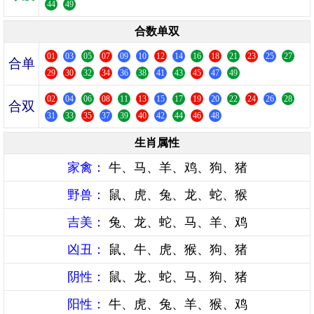
44
49
合数单双
01
03
05
07
09
10
12
14
16
18
21
23
25
27
合单
29
30
32
34
36
38
41
43
45
47
49
02
04
06
08
11
13
15
17
19
20
22
24
26
28
合双
31
33
35
37
39
40
42
44
46
48
生肖属性
家禽：
牛、马、羊、鸡、狗、猪
野兽：
鼠、虎、兔、龙、蛇、猴
吉美：
兔、龙、蛇、马、羊、鸡
凶丑：
鼠、牛、虎、猴、狗、猪
阴性：
鼠、龙、蛇、马、狗、猪
阳性：
牛、虎、兔、羊、猴、鸡