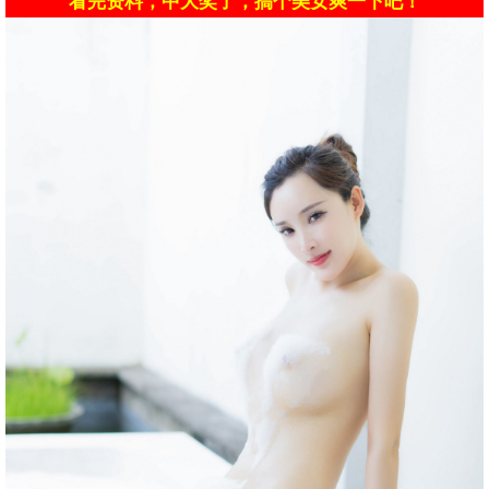
看完资料，中大奖了，搞个美女爽一下吧！