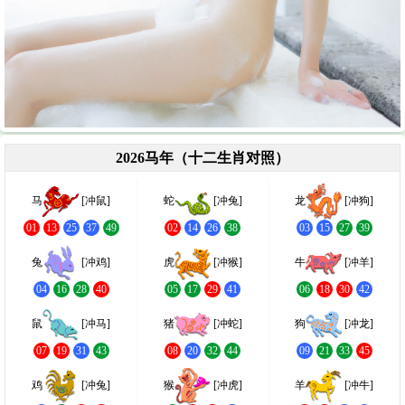
2026马年（十二生肖对照）
马
[冲鼠]
蛇
[冲兔]
龙
[冲狗]
01
13
25
37
49
02
14
26
38
03
15
27
39
兔
[冲鸡]
虎
[冲猴]
牛
[冲羊]
04
16
28
40
05
17
29
41
06
18
30
42
鼠
[冲马]
猪
[冲蛇]
狗
[冲龙]
07
19
31
43
08
20
32
44
09
21
33
45
鸡
[冲兔]
猴
[冲虎]
羊
[冲牛]