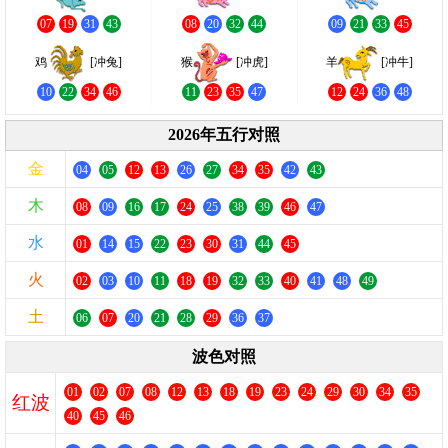
07
19
31
43
08
20
32
44
09
21
33
45
鸡
[冲兔]
猴
[冲虎]
羊
[冲牛]
10
22
34
46
11
23
35
47
12
24
36
48
2026年五行对照
金
04
05
12
13
26
27
34
35
42
43
木
08
09
16
17
24
25
38
39
46
47
水
01
14
15
22
23
30
31
44
45
火
02
03
10
11
18
19
32
33
40
41
48
49
土
06
07
20
21
28
29
36
37
波色对照
01
02
07
08
12
13
18
19
23
24
29
30
34
35
红波
40
45
46