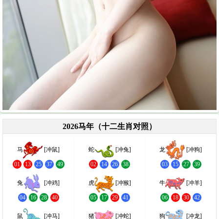
2026马年（十二生肖对照）
马
[冲鼠]
蛇
[冲兔]
龙
[冲狗]
01
13
25
37
49
02
14
26
38
03
15
27
39
兔
[冲鸡]
虎
[冲猴]
牛
[冲羊]
04
16
28
40
05
17
29
41
06
18
30
42
鼠
[冲马]
猪
[冲蛇]
狗
[冲龙]