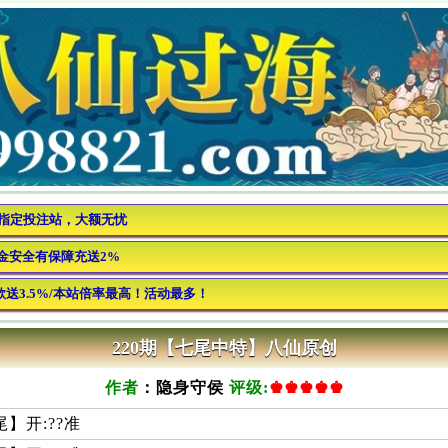
方指定投注站，大额无忧
金安全有保障充送2%
提款送3.5%/本站倍率最高！活动最多！
220期【七尾中特】八仙原创
作者
：隐身守侯
评级:
♚♚♚♚♚
9尾】开:??准