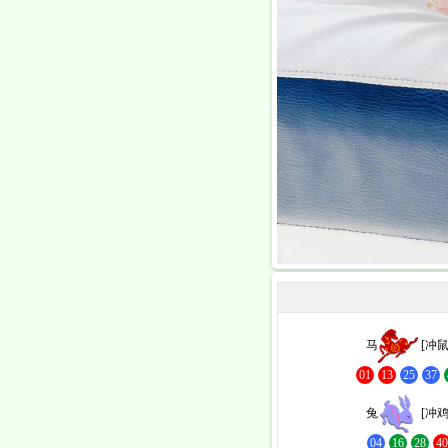
马
[冲鼠
01
13
25
37
兔
[冲鸡
04
16
28
4