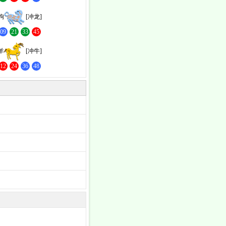
狗
[冲龙]
09
21
33
45
羊
[冲牛]
12
24
36
48