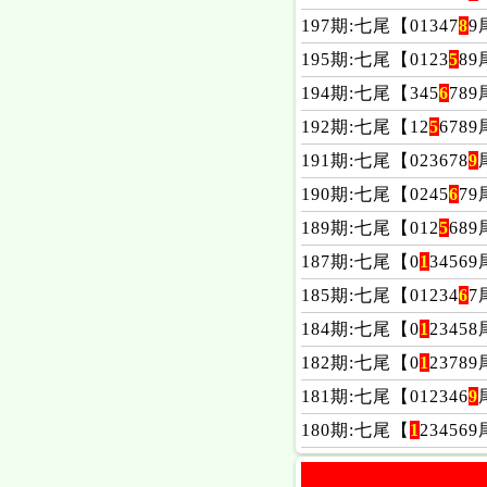
197期:七尾【01347
8
9
195期:七尾【0123
5
89
194期:七尾【345
6
78
192期:七尾【12
5
678
191期:七尾【023678
9
190期:七尾【0245
6
79
189期:七尾【012
5
68
187期:七尾【0
1
3456
185期:七尾【01234
6
7
184期:七尾【0
1
2345
182期:七尾【0
1
2378
181期:七尾【012346
9
180期:七尾【
1
23456