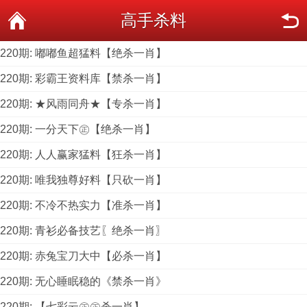
高手杀料
220期: 嘟嘟鱼超猛料【绝杀一肖】
220期: 彩霸王资料库【禁杀一肖】
220期: ★风雨同舟★【专杀一肖】
220期: 一分天下㊣【绝杀一肖】
220期: 人人赢家猛料【狂杀一肖】
220期: 唯我独尊好料【只砍一肖】
220期: 不冷不热实力【准杀一肖】
220期: 青衫必备技艺〖绝杀一肖〗
220期: 赤兔宝刀大中【必杀一肖】
220期: 无心睡眠稳的《禁杀一肖》
220期: 【七彩云㊣㊣杀一肖】