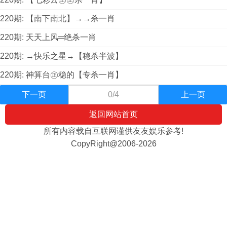
220期: 【南下南北】→→杀一肖
220期: 天天上风═绝杀一肖
220期: →快乐之星→【稳杀半波】
220期: 神算台㊣稳的【专杀一肖】
下一页
0/4
上一页
返回网站首页
所有内容载自互联网谨供友友娱乐参考!
CopyRight@2006-2026