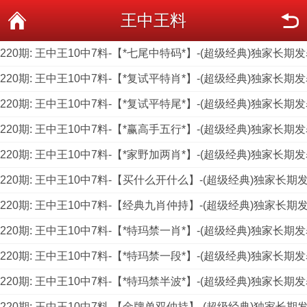
王中王料
220期: 王中王10中7料-【*七尾中特码*】-(超级经典)独家长期
220期: 王中王10中7料-【*复试平特肖*】-(超级经典)独家长期
220期: 王中王10中7料-【*复试平特尾*】-(超级经典)独家长期
220期: 王中王10中7料-【*赢高手五行*】-(超级经典)独家长期
220期: 王中王10中7料-【*家野加两肖*】-(超级经典)独家长期
220期: 王中王10中7料-【买什么开什么】-(超级经典)独家长期
220期: 王中王10中7料-【经典九肖仲持】-(超级经典)独家长期
220期: 王中王10中7料-【*特玛禁一肖*】-(超级经典)独家长期
220期: 王中王10中7料-【*特玛禁一段*】-(超级经典)独家长期
220期: 王中王10中7料-【*特玛禁半波*】-(超级经典)独家长期
220期: 王中王10中7料-【金牌单双仲持】-(超级经典)独家长期