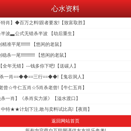
心水资料
选平特肖】◆百万之料!跟者要发!【致富取胜】
创杀半波▃公式无错杀半波 【劫后重生】
精准平尾!!!!!!!! 【悠闲的老鼠】
杀一尾!!!!!!!!!!!! 【悠闲的老鼠】
→【全年无错】---钱多你下吧!【送碳人】
=绝杀一肖==◆◆==三行==◆◆!【鬼谷洞人】
肖杀老曾☆牛仁五肖☆5肖杀老曾!【牛仁五肖】
◇绝杀一肖】《杀肖实力派》【溢水渡口】
六肖中特★★计划下注,敢与卖料试比高!【夜雨】
返回网站首页
所有内容载自互联网谨供友友娱乐参考!