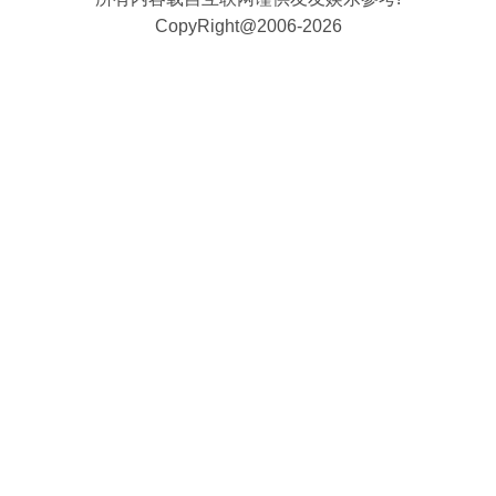
CopyRight@2006-2026