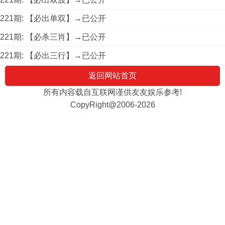
221期: 【必出单双】→已公开
221期: 【必杀三肖】→已公开
221期: 【必出三行】→已公开
返回网站首页
所有内容载自互联网谨供友友娱乐参考!
CopyRight@2006-2026