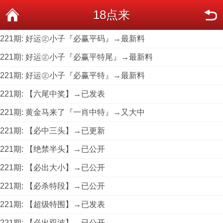
18点来
221期: 好运㊣小子『必赢平码』→最新料
221期: 好运㊣小子『必赢平特尾』→最新料
221期: 好运㊣小子『必赢平特』→最新料
221期: 【六尾中奖】→已发表
221期: 黄金马来了『一肖中特』→又大中
221期: 【必中三头】→已更新
221期: 【绝禁半头】→已公开
221期: 【必出大小】→已公开
221期: 【必杀特段】→已公开
221期: 【超级特围】→已发表
221期: 【必出双波】→已公开