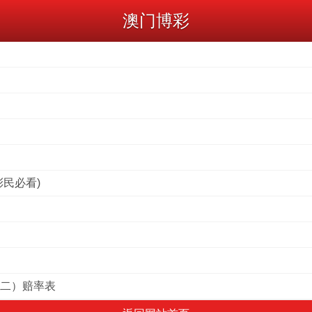
澳门博彩
民必看)
二）赔率表