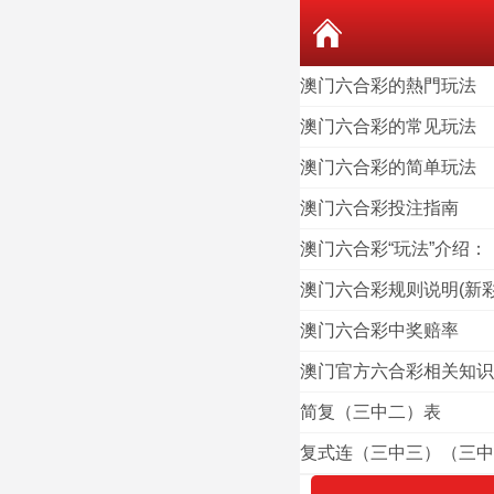
澳门六合彩的熱門玩法
澳门六合彩的常见玩法
澳门六合彩的简单玩法
澳门六合彩投注指南
澳门六合彩“玩法”介绍：
澳门六合彩规则说明(新彩
澳门六合彩中奖赔率
澳门官方六合彩相关知识
简复（三中二）表
复式连（三中三）（三中