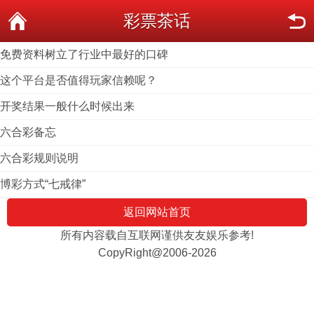
彩票茶话
免费资料树立了行业中最好的口碑
这个平台是否值得玩家信赖呢？
开奖结果一般什么时候出来
六合彩备忘
六合彩规则说明
博彩方式“七戒律”
返回网站首页
所有内容载自互联网谨供友友娱乐参考!
CopyRight@2006-2026